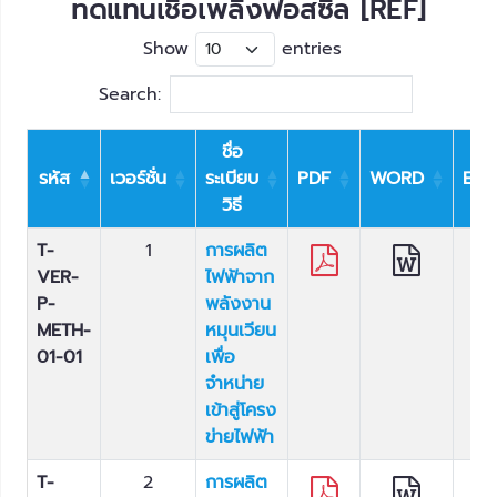
ทดแทนเชื้อเพลิงฟอสซิล [REF]
Show
entries
Search:
ชื่อ
รหัส
เวอร์ชั่น
ระเบียบ
PDF
WORD
EXC
วิธี
T-
1
การผลิต
VER-
ไฟฟ้าจาก
P-
พลังงาน
METH-
หมุนเวียน
01-01
เพื่อ
จำหน่าย
เข้าสู่โครง
ข่ายไฟฟ้า
T-
2
การผลิต