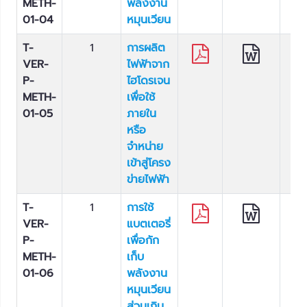
METH-
พลังงาน
01-04
หมุนเวียน
T-
1
การผลิต
VER-
ไฟฟ้าจาก
P-
ไฮโดรเจน
METH-
เพื่อใช้
01-05
ภายใน
หรือ
จำหน่าย
เข้าสู่โครง
ข่ายไฟฟ้า
T-
1
การใช้
VER-
แบตเตอรี่
P-
เพื่อกัก
METH-
เก็บ
01-06
พลังงาน
หมุนเวียน
ส่วนเกิน