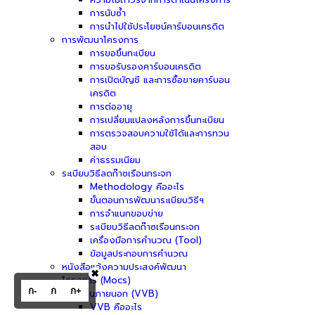
การนับซ้ำ
การนำไปใช้ประโยชน์คาร์บอนเครดิต
การพัฒนาโครงการ
การขอขึ้นทะเบียน
การขอรับรองคาร์บอนเครดิต
การเปิดบัญชี และการซื้อขายคาร์บอน
เครดิต
การต่ออายุ
การเปลี่ยนแปลงหลังการขึ้นทะเบียน
การตรวจสอบความใช้ได้และการทวน
สอบ
ค่าธรรมเนียม
ระเบียบวิธีลดก๊าซเรือนกระจก
Methodology คืออะไร
ขั้นตอนการพัฒนาระเบียบวิธีฯ
การจำแนกขอบข่าย
ระเบียบวิธีลดก๊าซเรือนกระจก
เครื่องมือการคำนวณ (Tool)
ข้อมูลประกอบการคำนวณ
หนังสือแจ้งความประสงค์พัฒนา
✖
โครงการ (Mocs)
ก-
ก
ก+
ผู้ประเมินภายนอก (VVB)
VVB คืออะไร