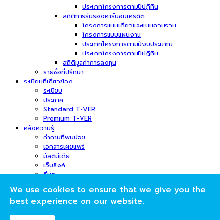
ประเภทโครงการตามปีปฏิทิน
สถิติการรับรองคาร์บอนเครดิต
โครงการแบบเดี่ยวและแบบควบรวม
โครงการแบบแผนงาน
ประเภทโครงการตามปีงบประมาณ
ประเภทโครงการตามปีปฏิทิน
สถิติมูลค่าการลงทุน
รายชื่อที่ปรึกษา
ระเบียบที่เกี่ยวข้อง
ระเบียบ
ประกาศ
Standard T-VER
Premium T-VER
คลังความรู้
คำถามที่พบบ่อย
เอกสารเผยแพร่
มัลติมีเดีย
เว็บลิงค์
อื่นๆ
ข่าวสารและกิจกรรม
We use cookies to ensure that we give you the
ข่าวสาร
best experience on our website.
กิจกรรม
ภาพกิจกรรม