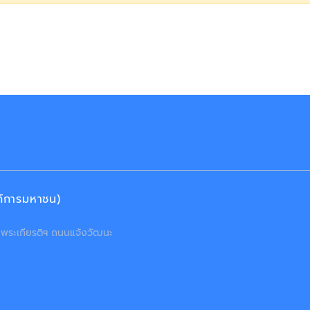
งค์การมหาชน)
ลิมพระเกียรติฯ ถนนแจ้งวัฒนะ