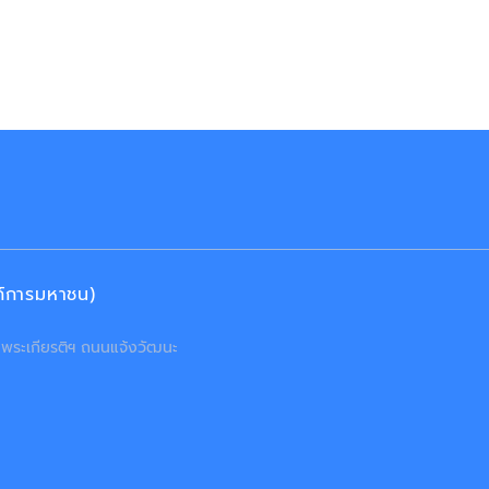
งค์การมหาชน)
ลิมพระเกียรติฯ ถนนแจ้งวัฒนะ