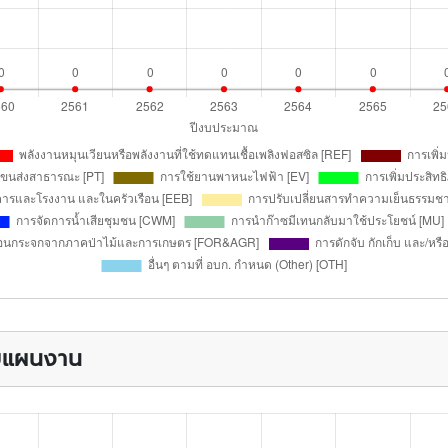
บบแผนงาน