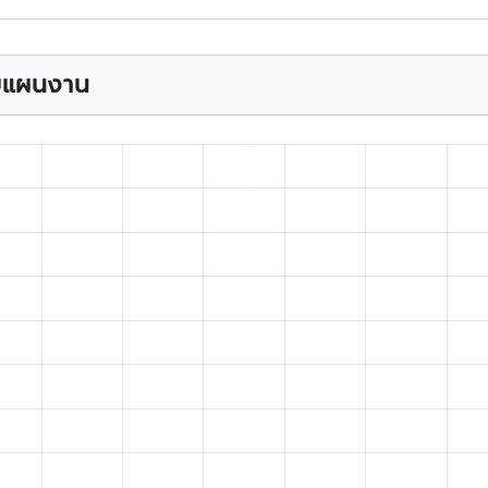
บบแผนงาน