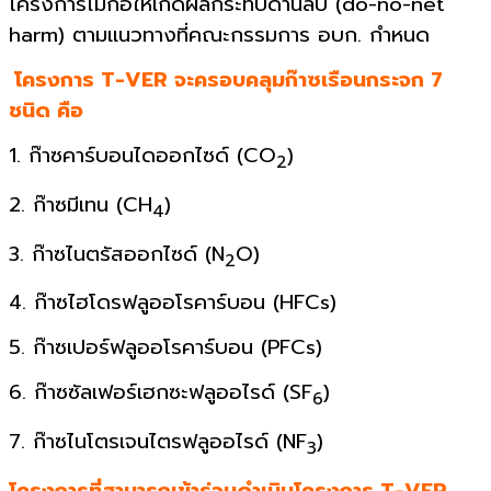
โครงการไม่ก่อให้เกิดผลกระทบด้านลบ (do-no-net
harm) ตามแนวทางที่คณะกรรมการ อบก. กำหนด
โครงการ T-VER จะครอบคลุมก๊าซเรือนกระจก 7
ชนิด คือ
1. ก๊าซคาร์บอนไดออกไซด์ (CO
)
2
2. ก๊าซมีเทน (CH
)
4
3. ก๊าซไนตรัสออกไซด์ (N
O)
2
4. ก๊าซไฮโดรฟลูออโรคาร์บอน (HFCs)
5. ก๊าซเปอร์ฟลูออโรคาร์บอน (PFCs)
6. ก๊าซซัลเฟอร์เฮกซะฟลูออไรด์ (SF
)
6
7. ก๊าซไนโตรเจนไตรฟลูออไรด์ (NF
)
3
โครงการที่สามารถเข้าร่วมดำเนินโครงการ T-VER