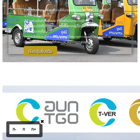
ช่วยสนับสนุนประเทศไทยให้บรรลุเป้าหมาย NDC ได้อย่างมี
ประสิทธิภาพยิ่งขึ้น
มีส่วนร่วมในการพัฒนาที่ยั่งยืนในประเทศไทย
มีคุณสมบัติที่ได้รับการยอมรับจากผู้ซื้อทั้งในประเทศและต่าง
ประเทศมากขึ้น
สอดคล้องและมีส่วนสนับสนุนเป้าหมายการลดการปล่อยก๊าซ
เรือนกระจกของโลกที่กำหนดไว้ในข้อตกลงปารีส
เรียนรู้เพิ่มเติม
✖
ก-
ก
ก+