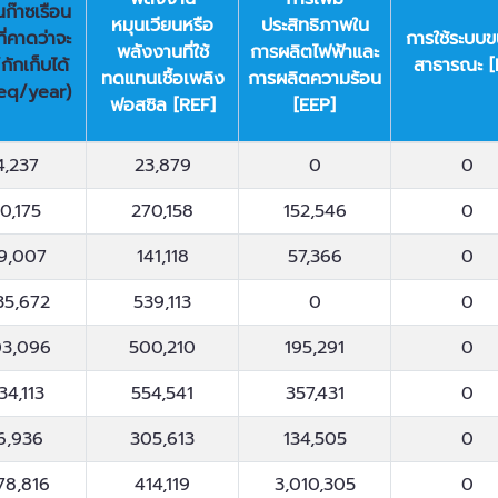
ก๊าซเรือน
หมุนเวียนหรือ
ประสิทธิภาพใน
ี่คาดว่าจะ
การใช้ระบบข
พลังงานที่ใช้
การผลิตไฟฟ้าและ
กักเก็บได้
สาธารณะ [
ทดแทนเชื้อเพลิง
การผลิตความร้อน
eq/year)
ฟอสซิล [REF]
[EEP]
ก๊าซเรือน
พลังงาน
การเพิ่ม
การใช้ระบบข
4,237
23,879
0
0
ี่คาดว่าจะ
หมุนเวียนหรือ
ประสิทธิภาพใน
สาธารณะ [
กักเก็บได้
พลังงานที่ใช้
การผลิตไฟฟ้าและ
0,175
270,158
152,546
0
eq/year)
ทดแทนเชื้อเพลิง
การผลิตความร้อน
9,007
141,118
57,366
0
ฟอสซิล [REF]
[EEP]
35,672
539,113
0
0
03,096
500,210
195,291
0
34,113
554,541
357,431
0
6,936
305,613
134,505
0
78,816
414,119
3,010,305
0