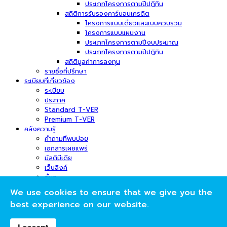
ประเภทโครงการตามปีปฏิทิน
สถิติการรับรองคาร์บอนเครดิต
โครงการแบบเดี่ยวและแบบควบรวม
โครงการแบบแผนงาน
ประเภทโครงการตามปีงบประมาณ
ประเภทโครงการตามปีปฏิทิน
สถิติมูลค่าการลงทุน
รายชื่อที่ปรึกษา
ระเบียบที่เกี่ยวข้อง
ระเบียบ
ประกาศ
Standard T-VER
Premium T-VER
คลังความรู้
คำถามที่พบบ่อย
เอกสารเผยแพร่
มัลติมีเดีย
เว็บลิงค์
อื่นๆ
ข่าวสารและกิจกรรม
We use cookies to ensure that we give you the
ข่าวสาร
best experience on our website.
กิจกรรม
ภาพกิจกรรม
การส่งเอกสาร