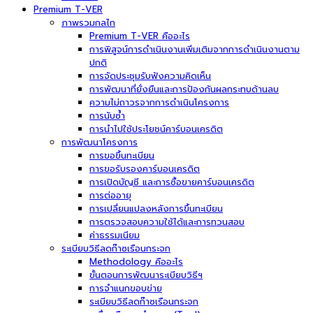
Premium T-VER
ภาพรวมกลไก
Premium T-VER คืออะไร
การพิสูจน์การดำเนินงานเพิ่มเติมจากการดำเนินงานตาม
ปกติ
การจัดประชุมรับฟังความคิดเห็น
การพัฒนาที่ยั่งยืนและการป้องกันผลกระทบด้านลบ
ความไม่ถาวรจากการดำเนินโครงการ
การนับซ้ำ
การนำไปใช้ประโยชน์คาร์บอนเครดิต
การพัฒนาโครงการ
การขอขึ้นทะเบียน
การขอรับรองคาร์บอนเครดิต
การเปิดบัญชี และการซื้อขายคาร์บอนเครดิต
การต่ออายุ
การเปลี่ยนแปลงหลังการขึ้นทะเบียน
การตรวจสอบความใช้ได้และการทวนสอบ
ค่าธรรมเนียม
ระเบียบวิธีลดก๊าซเรือนกระจก
Methodology คืออะไร
ขั้นตอนการพัฒนาระเบียบวิธีฯ
การจำแนกขอบข่าย
ระเบียบวิธีลดก๊าซเรือนกระจก