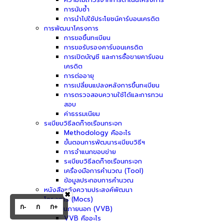
การนับซ้ำ
การนำไปใช้ประโยชน์คาร์บอนเครดิต
การพัฒนาโครงการ
การขอขึ้นทะเบียน
การขอรับรองคาร์บอนเครดิต
การเปิดบัญชี และการซื้อขายคาร์บอน
เครดิต
การต่ออายุ
การเปลี่ยนแปลงหลังการขึ้นทะเบียน
การตรวจสอบความใช้ได้และการทวน
สอบ
ค่าธรรมเนียม
ระเบียบวิธีลดก๊าซเรือนกระจก
Methodology คืออะไร
ขั้นตอนการพัฒนาระเบียบวิธีฯ
การจำแนกขอบข่าย
ระเบียบวิธีลดก๊าซเรือนกระจก
เครื่องมือการคำนวณ (Tool)
ข้อมูลประกอบการคำนวณ
หนังสือแจ้งความประสงค์พัฒนา
✖
โครงการ (Mocs)
ก-
ก
ก+
ผู้ประเมินภายนอก (VVB)
VVB คืออะไร