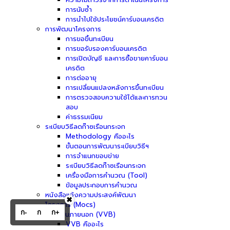
การนับซ้ำ
การนำไปใช้ประโยชน์คาร์บอนเครดิต
การพัฒนาโครงการ
การขอขึ้นทะเบียน
การขอรับรองคาร์บอนเครดิต
การเปิดบัญชี และการซื้อขายคาร์บอน
เครดิต
การต่ออายุ
การเปลี่ยนแปลงหลังการขึ้นทะเบียน
การตรวจสอบความใช้ได้และการทวน
สอบ
ค่าธรรมเนียม
ระเบียบวิธีลดก๊าซเรือนกระจก
Methodology คืออะไร
ขั้นตอนการพัฒนาระเบียบวิธีฯ
การจำแนกขอบข่าย
ระเบียบวิธีลดก๊าซเรือนกระจก
เครื่องมือการคำนวณ (Tool)
ข้อมูลประกอบการคำนวณ
หนังสือแจ้งความประสงค์พัฒนา
✖
โครงการ (Mocs)
ก-
ก
ก+
ผู้ประเมินภายนอก (VVB)
VVB คืออะไร