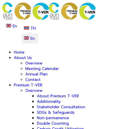
En
TH
En
Home
About Us
Overview
Meeting Calendar
Annual Plan
Contact
Premium T-VER
Overview
About Premium T-VER
Additionality
Stakeholder Consultation
SDGs & Safeguards
Non-permanence
Double Counting
Carbon Credit Utilization