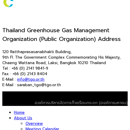
Thailand Greenhouse Gas Management
Organization (Public Organization) Address
120 Ratthaprasasanabhakti Building,
9th Fl. The Government Complex Commemorating His Majesty,
Chaeng Wattana Road, Laksi, Bangkok 10210 Thailand
Tel : +66 (0) 2141 9841-9
Fax : +66 (0) 2143 8404
E-Mail :
info@tgo.or.th
E-Mail : saraban_tgo@tgo.or.th
© 2026 T-VER. All Rights Reserved
องค์การบริหารจัดการก๊าซเรือนกระจก (องค์การมหาชน)
Home
About Us
Overview
Meeting Calendar