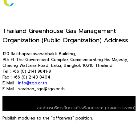
Thailand Greenhouse Gas Management
Organization (Public Organization) Address
120 Ratthaprasasanabhakti Building,
9th Fl. The Government Complex Commemorating His Majesty,
Chaeng Wattana Road, Laksi, Bangkok 10210 Thailand
Tel : +66 (0) 2141 9841-9
Fax : +66 (0) 2143 8404
E-Mail :
info@tgo.or.th
E-Mail : saraban_tgo@tgo.or.th
© 2026 T-VER. All Rights Reserved
องค์การบริหารจัดการก๊าซเรือนกระจก (องค์การมหาชน)
Publish modules to the "offcanvas" position.