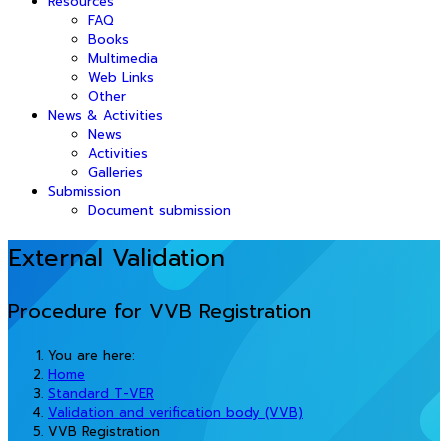
Resources
FAQ
Books
Multimedia
Web Links
Other
News & Activities
News
Activities
Galleries
Submission
Document submission
External Validation
Procedure for VVB Registration
You are here:
Home
Standard T-VER
Validation and verification body (VVB)
VVB Registration