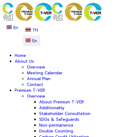
En
TH
En
Home
About Us
Overview
Meeting Calendar
Annual Plan
Contact
Premium T-VER
Overview
About Premium T-VER
Additionality
Stakeholder Consultation
SDGs & Safeguards
Non-permanence
Double Counting
Carbon Credit Utilization