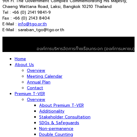
9th Fl. The Government Complex Commemorating His Majesty,
Chaeng Wattana Road, Laksi, Bangkok 10210 Thailand
Tel : +66 (0) 2141 9841-9
Fax : +66 (0) 2143 8404
E-Mail :
info@tgo.or.th
E-Mail : saraban_tgo@tgo.or.th
© 2026 T-VER. All Rights Reserved
องค์การบริหารจัดการก๊าซเรือนกระจก (องค์การมหาชน)
Home
About Us
Overview
Meeting Calendar
Annual Plan
Contact
Premium T-VER
Overview
About Premium T-VER
Additionality
Stakeholder Consultation
SDGs & Safeguards
Non-permanence
Double Counting