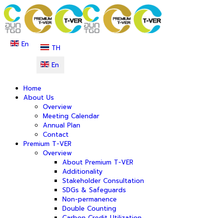
En
TH
En
Home
About Us
Overview
Meeting Calendar
Annual Plan
Contact
Premium T-VER
Overview
About Premium T-VER
Additionality
Stakeholder Consultation
SDGs & Safeguards
Non-permanence
Double Counting
Carbon Credit Utilization