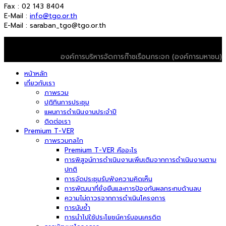
Fax : 02 143 8404
E-Mail :
info@tgo.or.th
E-Mail : saraban_tgo@tgo.or.th
© 2026 T-VER. All Rights Reserved
องค์การบริหารจัดการก๊าซเรือนกระจก (องค์การมหาชน)
หน้าหลัก
เกี่ยวกับเรา
ภาพรวม
ปฏิทินการประชุม
แผนการดำเนินงานประจำปี
ติดต่อเรา
Premium T-VER
ภาพรวมกลไก
Premium T-VER คืออะไร
การพิสูจน์การดำเนินงานเพิ่มเติมจากการดำเนินงานตาม
ปกติ
การจัดประชุมรับฟังความคิดเห็น
การพัฒนาที่ยั่งยืนและการป้องกันผลกระทบด้านลบ
ความไม่ถาวรจากการดำเนินโครงการ
การนับซ้ำ
การนำไปใช้ประโยชน์คาร์บอนเครดิต