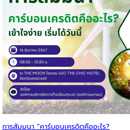
การสัมมนา “คาร์บอนเครดิตคืออะไร?