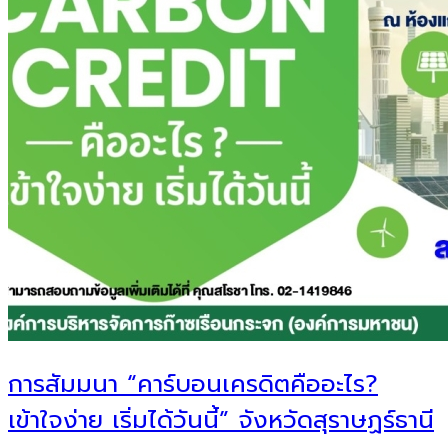
การสัมมนา “คาร์บอนเครดิตคืออะไร?
เข้าใจง่าย เริ่มได้วันนี้” จังหวัดสุราษฏร์ธานี