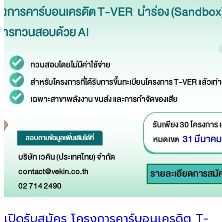
เปิดรับสมัคร โครงการคาร์บอนเครดิต T-