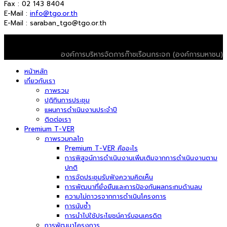
Fax : 02 143 8404
E-Mail :
info@tgo.or.th
E-Mail : saraban_tgo@tgo.or.th
© 2026 T-VER. All Rights Reserved
องค์การบริหารจัดการก๊าซเรือนกระจก (องค์การมหาชน)
หน้าหลัก
เกี่ยวกับเรา
ภาพรวม
ปฏิทินการประชุม
แผนการดำเนินงานประจำปี
ติดต่อเรา
Premium T-VER
ภาพรวมกลไก
Premium T-VER คืออะไร
การพิสูจน์การดำเนินงานเพิ่มเติมจากการดำเนินงานตาม
ปกติ
การจัดประชุมรับฟังความคิดเห็น
การพัฒนาที่ยั่งยืนและการป้องกันผลกระทบด้านลบ
ความไม่ถาวรจากการดำเนินโครงการ
การนับซ้ำ
การนำไปใช้ประโยชน์คาร์บอนเครดิต
การพัฒนาโครงการ