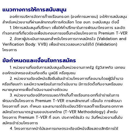
แนวทางการให้การสนับสนุน
องค์การบริหารจัดการก๊าซเรือนกระจก (องค์การมหาชน) จะให้การสนับสนุน
สำหรับหน่วยงานที่ผ่านหลักเกณฑ์การคัดเลือก โดย อบก. จะสนับสนุน ดังนี้
1. ให้การสนับสนุนที่ปรึกษา เพื่อให้คำปรึกษาในการพัฒนาโครงการ และจัด
ทำเอกสารที่เกี่ยวข้องเพื่อประกอบการขอขึ้นทะเบียนโครงการ Premium T-VER
2. จัดหาผู้ประเมินภายนอกสำหรับโครงการภาคสมัครใจ (Validation and
Verification Body: VVB) เพื่อเข้าตรวจสอบความใช้ได้ (Validation)
โครงการ
ข้อกำหนดและเงื่อนไขการสมัคร
1. หน่วยงานที่ขอรับการสนับสนุนเป็นหน่วยงานภาครัฐ รัฐวิสาหกิจ เอกชน
องค์กรปกครองส่วนท้องถิ่น มูลนิธิ หรือชุมชน
2. หน่วยงานต้องมีหนังสือยืนยันเข้าร่วมโครงการที่ลงนามโดยผู้มีอำนาจ
หรือเทียบเท่า และมีความพร้อมในการดำเนินงาน มีการจัดตั้งทีมงานหรือมอบ
หมายบุคลากรเพื่อดำเนินงานอย่างชัดเจน
3. หน่วยงานต้องมีกิจกรรมลด/กักเก็บก๊าซเรือนกระจกที่เข้าข่ายในการ
พัฒนาเป็นโครงการ Premium T-VER ตามหลักเกณฑ์ เงื่อนไข การพัฒนา
โครงการที่ อบก. กำหนด และสามารถใช้ระเบียบวิธีการลดก๊าซเรือนกระจกภาค
สมัครใจตามมาตรฐานของประเทศไทย (T-VER Methodology) สำหรับ
โครงการ Premium T-VER ที่ อบก. ประกาศใช้แล้ว ณ วันที่หน่วยงานยื่นใบ
สมัครเข้าร่วมโครงการ
4. โครงการภาคป่าไม้และการเกษตรจะต้องมีหนังสือแสดงสิทธิการใช้