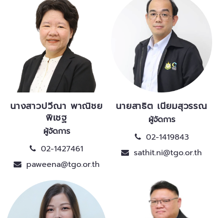
นางสาวปวีณา พาณิชย
นายสาธิต เนียมสุวรรณ
พิเชฐ
ผู้จัดการ
ผู้จัดการ
02-1419843
02-1427461
sathit.ni@tgo.or.th
paweena@tgo.or.th