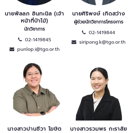
นายพัลลภ อินทะนิล (เจ้า
นายศิริพงษ์ เกิดสว่าง
หน้าที่ป่าไม้)
ผู้ช่วยนักวิชาการโครงการ
นักวิชาการ
02-1419844
02-1419845
siripong.k@tgo.or.th
punlop.i@tgo.or.th
นางสาวปานชีวา โฆษิต
นางสาวรวมพร กะราลัย