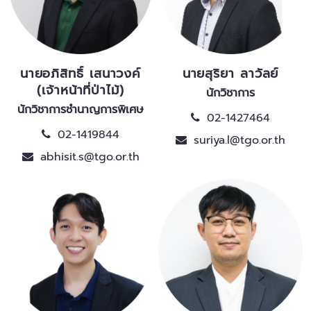
นายอภิสิทธิ์ เสนาวงค์
นายสุริยา ลาวัลย์
(เจ้าหน้าที่ป่าไม้)
นักวิชาการ
นักวิชาการชำนาญการพิเศษ
02-1427464
02-1419844
suriya.l@tgo.or.th
abhisit.s@tgo.or.th