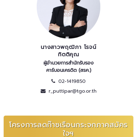
นางสาวพฤฒิภา โรจน์
กิตติคุณ
ผู้อํานวยการสํานักรับรอง
คาร์บอนเครดิต (สรค.)
02-1419850
r_puttipar@tgo.or.th
โครงการลดก๊าซเรือนกระจกภาคสมัคร
ใจฯ