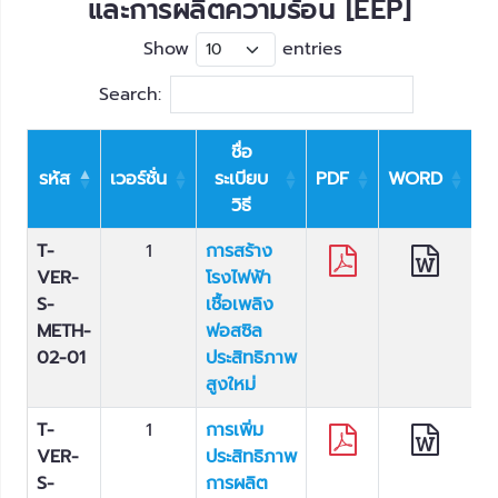
และการผลิตความร้อน [EEP]
Show
entries
Search:
ชื่อ
รหัส
เวอร์ชั่น
ระเบียบ
PDF
WORD
E
วิธี
T-
1
การสร้าง
VER-
โรงไฟฟ้า
S-
เชื้อเพลิง
METH-
ฟอสซิล
02-01
ประสิทธิภาพ
สูงใหม่
T-
1
การเพิ่ม
VER-
ประสิทธิภาพ
S-
การผลิต