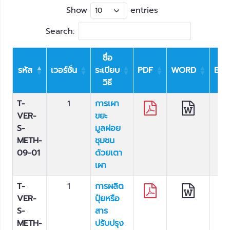
Show
entries
Search:
ชื่อ
รหัส
เวอร์ชั่น
ระเบียบ
PDF
WORD
EXC
วิธี
T-
1
การเผา
VER-
ขยะ
S-
มูลฝอย
METH-
ชุมชน
09-01
ด้วยเตา
เผา
T-
1
การผลิต
VER-
ปุ๋ยหรือ
S-
สาร
METH-
ปรับปรุง