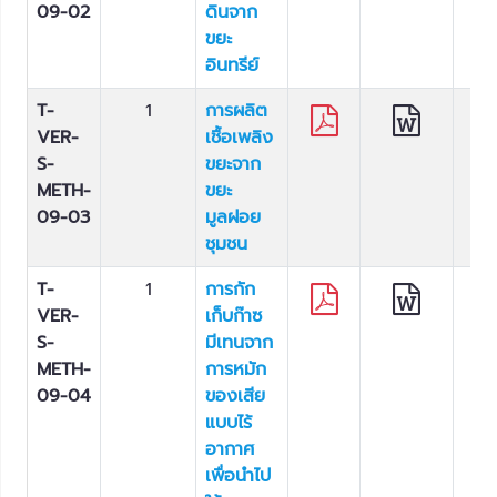
09-02
ดินจาก
ขยะ
อินทรีย์
T-
1
การผลิต
VER-
เชื้อเพลิง
S-
ขยะจาก
METH-
ขยะ
09-03
มูลฝอย
ชุมชน
T-
1
การกัก
VER-
เก็บก๊าซ
S-
มีเทนจาก
METH-
การหมัก
09-04
ของเสีย
แบบไร้
อากาศ
เพื่อนำไป