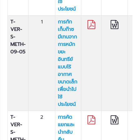
ใช้
ประโยชน์
T-
1
การกัก
VER-
เก็บก๊าซ
S-
มีเทนจาก
METH-
การหมัก
09-05
ขยะ
อินทรีย์
แบบไร้
อากาศ
ขนาดเล็ก
เพื่อนำไป
ใช้
ประโยชน์
T-
2
การคัด
VER-
แยกและ
S-
นำกลับ
METH-
คืน