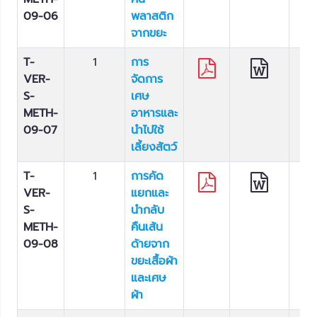
09-06
พลาสติก
จากขยะ
T-
1
การ
VER-
จัดการ
S-
เศษ
METH-
อาหารและ
09-07
นำไปใช้
เลี้ยงสัตว์
T-
1
การคัด
VER-
แยกและ
S-
นำกลับ
METH-
คืนเส้น
09-08
ด้ายจาก
ขยะเสื้อผ้า
และเศษ
ผ้า