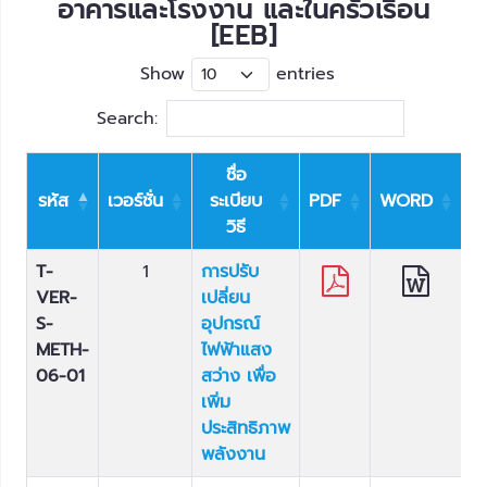
อาคารและโรงงาน และในครัวเรือน
[EEB]
Show
entries
Search:
ชื่อ
รหัส
เวอร์ชั่น
ระเบียบ
PDF
WORD
E
วิธี
T-
1
การปรับ
VER-
เปลี่ยน
S-
อุปกรณ์
METH-
ไฟฟ้าแสง
06-01
สว่าง เพื่อ
เพิ่ม
ประสิทธิภาพ
พลังงาน