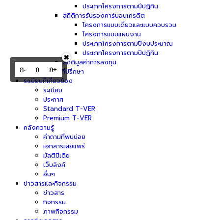
ประเภทโครงการตามปีปฏิทิน
สถิติการรับรองคาร์บอนเครดิต
โครงการแบบเดี่ยวและแบบควบรวม
โครงการแบบแผนงาน
ประเภทโครงการตามปีงบประมาณ
ประเภทโครงการตามปีปฏิทิน
✖
สถิติมูลค่าการลงทุน
ก-
ก
ก+
รายชื่อที่ปรึกษา
ระเบียบที่เกี่ยวข้อง
ระเบียบ
ประกาศ
Standard T-VER
Premium T-VER
คลังความรู้
คำถามที่พบบ่อย
เอกสารเผยแพร่
มัลติมีเดีย
เว็บลิงค์
อื่นๆ
ข่าวสารและกิจกรรม
ข่าวสาร
กิจกรรม
ภาพกิจกรรม