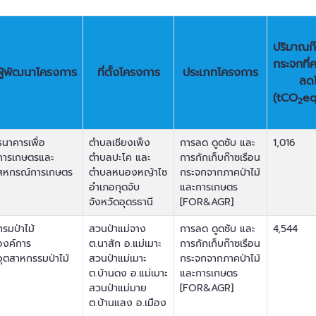
ปริมาณก๊
กระจกที่
ผู้พัฒนาโครงการ
ที่ตั้งโครงการ
ประเภทโครงการ
ลดไ
(tCO
eq
2
ธนาคารเพื่อ
ตำบลเชียงเพ็ง
การลด ดูดซับ และ
1,016
การเกษตรและ
ตำบลปะโค และ
การกักเก็บก๊าซเรือน
สหกรณ์การเกษตร
ตำบลหนองหญ้าไซ
กระจกจากภาคป่าไม้
อำเภอกุดจับ
และการเกษตร
จังหวัดอุดรธานี
[FOR&AGR]
กรมป่าไม้
สวนป่าแม่จาง
การลด ดูดซับ และ
4,544
องค์การ
ต.นาสัก อ.แม่เมาะ
การกักเก็บก๊าซเรือน
อุตสาหกรรมป่าไม้
สวนป่าแม่เมาะ
กระจกจากภาคป่าไม้
ต.บ้านดง อ.แม่เมาะ
และการเกษตร
สวนป่าแม่มาย
[FOR&AGR]
ต.บ้านแลง อ.เมือง