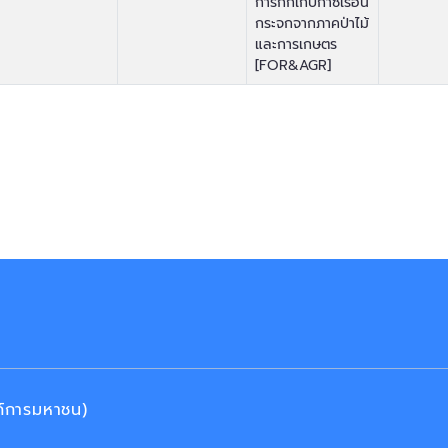
การกักเก็บก๊าซเรือน
กระจกจากภาคป่าไม้
และการเกษตร
[FOR&AGR]
งค์การมหาชน)