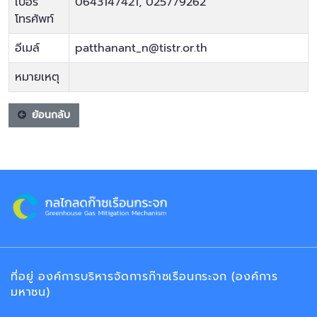
เบอร์
0643147421, 025779262
โทรศัพท์
อีเมล์
patthanant_n@tistr.or.th
หมายเหตุ
ย้อนกลับ
ที่อยู่ องค์การบริหารจัดการก๊าซเรือนกระจก (องค์การ
มหาชน)