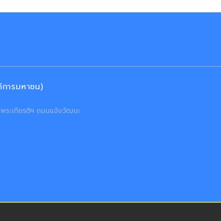
งค์การมหาชน)
ลิมพระเกียรติฯ ถนนแจ้งวัฒนะ