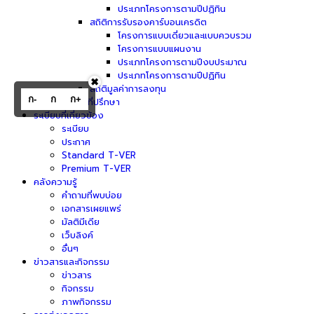
ประเภทโครงการตามปีปฏิทิน
สถิติการรับรองคาร์บอนเครดิต
โครงการแบบเดี่ยวและแบบควบรวม
โครงการแบบแผนงาน
ประเภทโครงการตามปีงบประมาณ
ประเภทโครงการตามปีปฏิทิน
✖
สถิติมูลค่าการลงทุน
ก-
ก
ก+
รายชื่อที่ปรึกษา
ระเบียบที่เกี่ยวข้อง
ระเบียบ
ประกาศ
Standard T-VER
Premium T-VER
คลังความรู้
คำถามที่พบบ่อย
เอกสารเผยแพร่
มัลติมีเดีย
เว็บลิงค์
อื่นๆ
ข่าวสารและกิจกรรม
ข่าวสาร
กิจกรรม
ภาพกิจกรรม