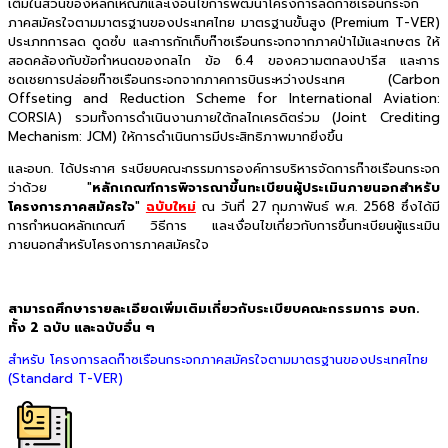
เติมในส่วนของหลักเหณฑ์และเงื่อนไขการพัฒนาโครงการลดก๊าซเรือนกระจก
ภาคสมัครใจตามมาตรฐานของประเทศไทย มาตรฐานขั้นสูง (Premium T-VER)
ประเภทการลด ดูดซํบ และการกักเก็บก๊าซเรือนกระจกจากภาคป่าไม้และเกษตร ให้
สอดคล้องกับข้อกำหนดของกลไก ข้อ 6.4 ของความตกลงปารีส และการ
ชดเชยการปล่อยก๊าซเรือนกระจกจากภาคการบินระหว่างประเทศ (Carbon
Offseting and Reduction Scheme for International Aviation:
CORSIA) รวมทั้งการดำเนินงานภายใต้กลไกเครดิตร่วม (Joint Crediting
Mechanism: JCM) ให้การดำเนินการมีประสิทธิภาพมากยิ่งขึ้น
และอบก. ได้ประกาศ ระเบียบคณะกรรมการองค์การบริหารจัดการก๊าซเรือนกระจก
ว่าด้วย "
หลักเกณฑ์การพิจารณาขึ้นทะเบียนผู้ประเมินภายนอกสำหรับ
โครงการภาคสมัครใจ
"
ฉบับใหม่
ณ วันที่ 27 กุมภาพันธ์ พ.ศ. 2568 ซึ่งได้มี
การกำหนดหลักเกณฑ์ วิธีการ และเงื่อนไขเกี่ยวกับการขึ้นทะเบียนผู้แระเมิน
ภายนอกสำหรับโครงการภาคสมัครใจ
สามารถศึกษารายละเอียดเพิ่มเติมเกี่ยวกับระเบียบคณะกรรมการ อบก.
ทั้ง 2 ฉบับ และฉบับอื่น ๆ
สำหรับ โครงการลดก๊าซเรือนกระจกภาคสมัครใจตามมาตรฐานของประเทศไทย
(Standard T-VER)