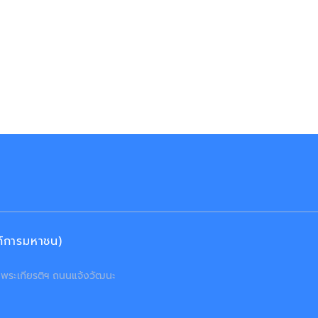
งค์การมหาชน)
ลิมพระเกียรติฯ ถนนแจ้งวัฒนะ