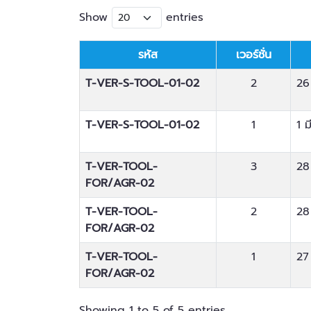
Show
entries
รหัส
เวอร์ชั่น
T-VER-S-TOOL-01-02
2
26
T-VER-S-TOOL-01-02
1
1 
T-VER-TOOL-
3
28
FOR/AGR-02
T-VER-TOOL-
2
28
FOR/AGR-02
T-VER-TOOL-
1
27
FOR/AGR-02
Showing 1 to 5 of 5 entries