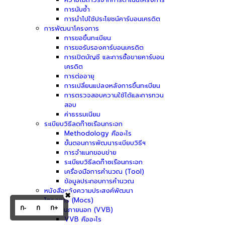
การนับซ้ำ
การนำไปใช้ประโยชน์คาร์บอนเครดิต
การพัฒนาโครงการ
การขอขึ้นทะเบียน
การขอรับรองคาร์บอนเครดิต
การเปิดบัญชี และการซื้อขายคาร์บอน
เครดิต
การต่ออายุ
การเปลี่ยนแปลงหลังการขึ้นทะเบียน
การตรวจสอบความใช้ได้และการทวน
สอบ
ค่าธรรมเนียม
ระเบียบวิธีลดก๊าซเรือนกระจก
Methodology คืออะไร
ขั้นตอนการพัฒนาระเบียบวิธีฯ
การจำแนกขอบข่าย
ระเบียบวิธีลดก๊าซเรือนกระจก
เครื่องมือการคำนวณ (Tool)
ข้อมูลประกอบการคำนวณ
หนังสือแจ้งความประสงค์พัฒนา
✖
โครงการ (Mocs)
ก-
ก
ก+
ผู้ประเมินภายนอก (VVB)
VVB คืออะไร