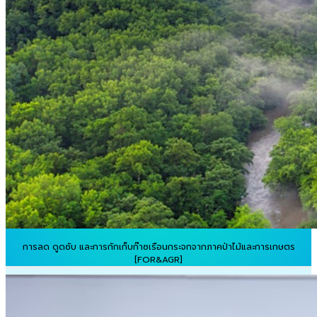
การลด ดูดซับ และการกักเก็บก๊าซเรือนกระจกจากภาคป่าไม้และการเกษตร
[FOR&AGR]