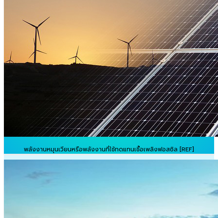
พลังงานหมุนเวียนหรือพลังงานที่ใช้ทดแทนเชื้อเพลิงฟอสซิล [REF]