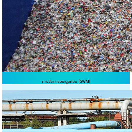
การจัดการขยะมูลฝอย [SWM]