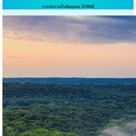
การจัดการน้ำเสียชุมชน [CWM]