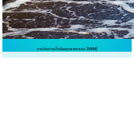
การจัดการน้ำเสียอุตสาหกรรม [IWM]