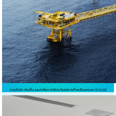
การดักจับ กักเก็บ และ/หรือการใช้ประโยชน์จากก๊าซเรือนกระจก [CCUS]