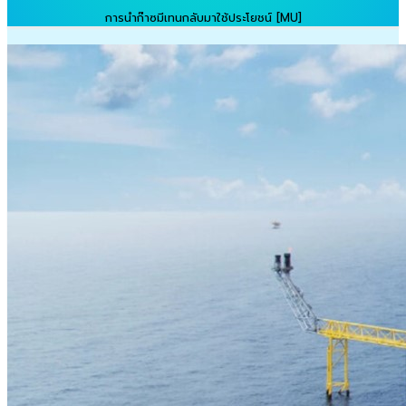
การนำก๊าซมีเทนกลับมาใช้ประโยชน์ [MU]