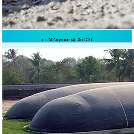
การใช้วัสดุทดแทนปูนเม็ด [CS]