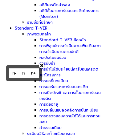
สถิติเครดิตสำรอง
สถิติซื้อขายคาร์บอนเครดิตโครงการ
(Monitor)
รายชื่อที่ปรึกษา
Standard T-VER
ภาพรวมกลไก
Standard T-VER คืออะไร
การพิสูจน์การดำเนินงานเพิ่มเติมจาก
การดำเนินงานตามปกติ
ผลประโยชน์ร่วม
การนับซ้ำ
✖
การนำไปใช้ประโยชน์คาร์บอนเครดิต
ก-
ก
ก+
การพัฒนาโครงการ
การขอขึ้นทะเบียน
การขอรับรองคาร์บอนเครดิต
การเปิดบัญชี และการซื้อขายคาร์บอน
เครดิต
การต่ออายุ
การเปลี่ยนแปลงหลังการขึ้นทะเบียน
การตรวจสอบความใช้ได้และการทวน
สอบ
ค่าธรรมเนียม
ระเบียบวิธีลดก๊าซเรือนกระจก