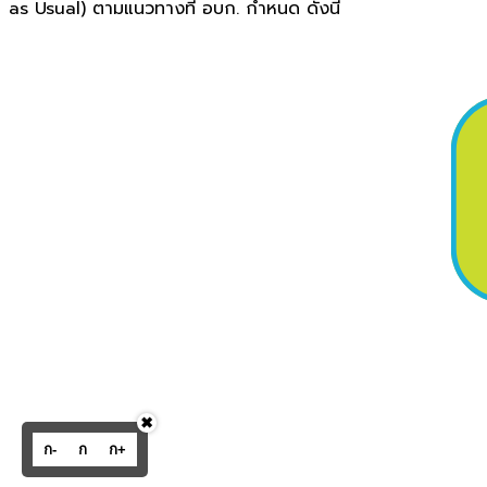
as Usual) ตามแนวทางที่ อบก. กำหนด ดังนี้
✖
ก-
ก
ก+