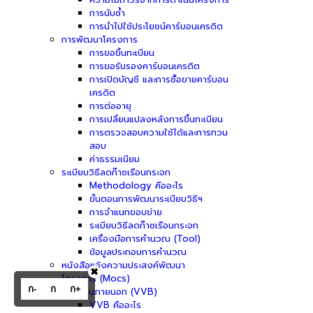
การนับซ้ำ
การนำไปใช้ประโยชน์คาร์บอนเครดิต
การพัฒนาโครงการ
การขอขึ้นทะเบียน
การขอรับรองคาร์บอนเครดิต
การเปิดบัญชี และการซื้อขายคาร์บอน
เครดิต
การต่ออายุ
การเปลี่ยนแปลงหลังการขึ้นทะเบียน
การตรวจสอบความใช้ได้และการทวน
สอบ
ค่าธรรมเนียม
ระเบียบวิธีลดก๊าซเรือนกระจก
Methodology คืออะไร
ขั้นตอนการพัฒนาระเบียบวิธีฯ
การจำแนกขอบข่าย
ระเบียบวิธีลดก๊าซเรือนกระจก
เครื่องมือการคำนวณ (Tool)
ข้อมูลประกอบการคำนวณ
หนังสือแจ้งความประสงค์พัฒนา
✖
โครงการ (Mocs)
ก-
ก
ก+
ผู้ประเมินภายนอก (VVB)
VVB คืออะไร