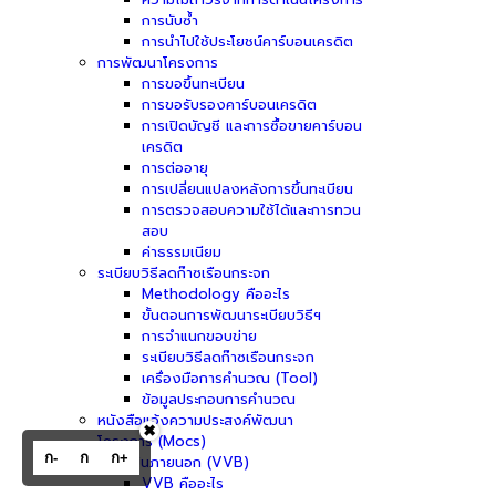
การนับซ้ำ
การนำไปใช้ประโยชน์คาร์บอนเครดิต
การพัฒนาโครงการ
การขอขึ้นทะเบียน
การขอรับรองคาร์บอนเครดิต
การเปิดบัญชี และการซื้อขายคาร์บอน
เครดิต
การต่ออายุ
การเปลี่ยนแปลงหลังการขึ้นทะเบียน
การตรวจสอบความใช้ได้และการทวน
สอบ
ค่าธรรมเนียม
ระเบียบวิธีลดก๊าซเรือนกระจก
Methodology คืออะไร
ขั้นตอนการพัฒนาระเบียบวิธีฯ
การจำแนกขอบข่าย
ระเบียบวิธีลดก๊าซเรือนกระจก
เครื่องมือการคำนวณ (Tool)
ข้อมูลประกอบการคำนวณ
หนังสือแจ้งความประสงค์พัฒนา
✖
โครงการ (Mocs)
ก-
ก
ก+
ผู้ประเมินภายนอก (VVB)
VVB คืออะไร