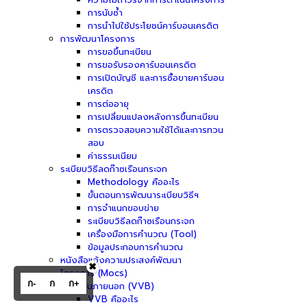
การนับซ้ำ
การนำไปใช้ประโยชน์คาร์บอนเครดิต
การพัฒนาโครงการ
การขอขึ้นทะเบียน
การขอรับรองคาร์บอนเครดิต
การเปิดบัญชี และการซื้อขายคาร์บอน
เครดิต
การต่ออายุ
การเปลี่ยนแปลงหลังการขึ้นทะเบียน
การตรวจสอบความใช้ได้และการทวน
สอบ
ค่าธรรมเนียม
ระเบียบวิธีลดก๊าซเรือนกระจก
Methodology คืออะไร
ขั้นตอนการพัฒนาระเบียบวิธีฯ
การจำแนกขอบข่าย
ระเบียบวิธีลดก๊าซเรือนกระจก
เครื่องมือการคำนวณ (Tool)
ข้อมูลประกอบการคำนวณ
หนังสือแจ้งความประสงค์พัฒนา
✖
โครงการ (Mocs)
ก-
ก
ก+
ผู้ประเมินภายนอก (VVB)
VVB คืออะไร