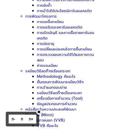
การนับซ้ำ
การนำไปใช้ประโยชน์คาร์บอนเครดิต
การพัฒนาโครงการ
การขอขึ้นทะเบียน
การขอรับรองคาร์บอนเครดิต
การเปิดบัญชี และการซื้อขายคาร์บอน
เครดิต
การต่ออายุ
การเปลี่ยนแปลงหลังการขึ้นทะเบียน
การตรวจสอบความใช้ได้และการทวน
สอบ
ค่าธรรมเนียม
ระเบียบวิธีลดก๊าซเรือนกระจก
Methodology คืออะไร
ขั้นตอนการพัฒนาระเบียบวิธีฯ
การจำแนกขอบข่าย
ระเบียบวิธีลดก๊าซเรือนกระจก
เครื่องมือการคำนวณ (Tool)
ข้อมูลประกอบการคำนวณ
หนังสือแจ้งความประสงค์พัฒนา
✖
โครงการ (Mocs)
ก-
ก
ก+
ผู้ประเมินภายนอก (VVB)
VVB คืออะไร