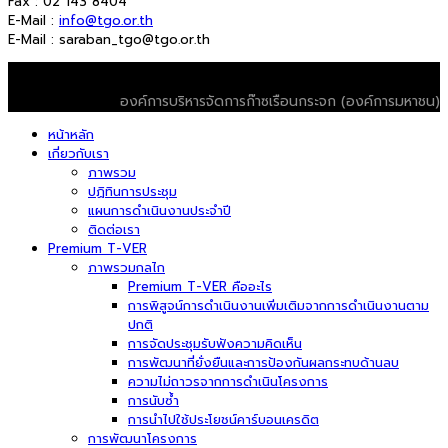
Fax : 02 143 8404
E-Mail :
info@tgo.or.th
E-Mail : saraban_tgo@tgo.or.th
© 2026 T-VER. All Rights Reserved
องค์การบริหารจัดการก๊าซเรือนกระจก (องค์การมหาชน)
หน้าหลัก
เกี่ยวกับเรา
ภาพรวม
ปฏิทินการประชุม
แผนการดำเนินงานประจำปี
ติดต่อเรา
Premium T-VER
ภาพรวมกลไก
Premium T-VER คืออะไร
การพิสูจน์การดำเนินงานเพิ่มเติมจากการดำเนินงานตาม
ปกติ
การจัดประชุมรับฟังความคิดเห็น
การพัฒนาที่ยั่งยืนและการป้องกันผลกระทบด้านลบ
ความไม่ถาวรจากการดำเนินโครงการ
การนับซ้ำ
การนำไปใช้ประโยชน์คาร์บอนเครดิต
การพัฒนาโครงการ