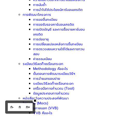
การนับซ้ำ
การนำไปใช้ประโยชน์คาร์บอนเครดิต
การพัฒนาโครงการ
การขอขึ้นทะเบียน
การขอรับรองคาร์บอนเครดิต
การเปิดบัญชี และการซื้อขายคาร์บอน
เครดิต
การต่ออายุ
การเปลี่ยนแปลงหลังการขึ้นทะเบียน
การตรวจสอบความใช้ได้และการทวน
สอบ
ค่าธรรมเนียม
ระเบียบวิธีลดก๊าซเรือนกระจก
Methodology คืออะไร
ขั้นตอนการพัฒนาระเบียบวิธีฯ
การจำแนกขอบข่าย
ระเบียบวิธีลดก๊าซเรือนกระจก
เครื่องมือการคำนวณ (Tool)
ข้อมูลประกอบการคำนวณ
หนังสือแจ้งความประสงค์พัฒนา
✖
โครงการ (Mocs)
ก-
ก
ก+
ผู้ประเมินภายนอก (VVB)
VVB คืออะไร