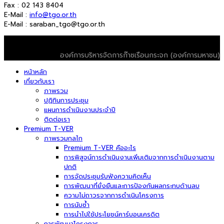
Fax : 02 143 8404
E-Mail :
info@tgo.or.th
E-Mail : saraban_tgo@tgo.or.th
© 2026 T-VER. All Rights Reserved
องค์การบริหารจัดการก๊าซเรือนกระจก (องค์การมหาชน)
หน้าหลัก
เกี่ยวกับเรา
ภาพรวม
ปฏิทินการประชุม
แผนการดำเนินงานประจำปี
ติดต่อเรา
Premium T-VER
ภาพรวมกลไก
Premium T-VER คืออะไร
การพิสูจน์การดำเนินงานเพิ่มเติมจากการดำเนินงานตาม
ปกติ
การจัดประชุมรับฟังความคิดเห็น
การพัฒนาที่ยั่งยืนและการป้องกันผลกระทบด้านลบ
ความไม่ถาวรจากการดำเนินโครงการ
การนับซ้ำ
การนำไปใช้ประโยชน์คาร์บอนเครดิต
การพัฒนาโครงการ