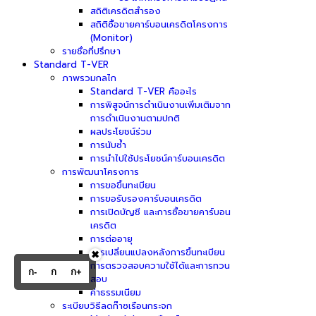
สถิติเครดิตสำรอง
สถิติซื้อขายคาร์บอนเครดิตโครงการ
(Monitor)
รายชื่อที่ปรึกษา
Standard T-VER
ภาพรวมกลไก
Standard T-VER คืออะไร
การพิสูจน์การดำเนินงานเพิ่มเติมจาก
การดำเนินงานตามปกติ
ผลประโยชน์ร่วม
การนับซ้ำ
การนำไปใช้ประโยชน์คาร์บอนเครดิต
การพัฒนาโครงการ
การขอขึ้นทะเบียน
การขอรับรองคาร์บอนเครดิต
การเปิดบัญชี และการซื้อขายคาร์บอน
เครดิต
การต่ออายุ
การเปลี่ยนแปลงหลังการขึ้นทะเบียน
✖
การตรวจสอบความใช้ได้และการทวน
ก-
ก
ก+
สอบ
ค่าธรรมเนียม
ระเบียบวิธีลดก๊าซเรือนกระจก