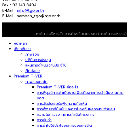
Fax : 02 143 8404
E-Mail :
info@tgo.or.th
E-Mail : saraban_tgo@tgo.or.th
© 2026 T-VER. All Rights Reserved
องค์การบริหารจัดการก๊าซเรือนกระจก (องค์การมหาชน)
หน้าหลัก
เกี่ยวกับเรา
ภาพรวม
ปฏิทินการประชุม
แผนการดำเนินงานประจำปี
ติดต่อเรา
Premium T-VER
ภาพรวมกลไก
Premium T-VER คืออะไร
การพิสูจน์การดำเนินงานเพิ่มเติมจากการดำเนินงานตาม
ปกติ
การจัดประชุมรับฟังความคิดเห็น
การพัฒนาที่ยั่งยืนและการป้องกันผลกระทบด้านลบ
ความไม่ถาวรจากการดำเนินโครงการ
การนับซ้ำ
การนำไปใช้ประโยชน์คาร์บอนเครดิต