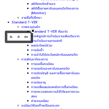
สถิติเครดิตสำรอง
สถิติซื้อขายคาร์บอนเครดิตโครงการ
(Monitor)
รายชื่อที่ปรึกษา
Standard T-VER
ภาพรวมกลไก
✖
Standard T-VER คืออะไร
การพิสูจน์การดำเนินงานเพิ่มเติมจาก
ก-
ก
ก+
การดำเนินงานตามปกติ
ผลประโยชน์ร่วม
การนับซ้ำ
การนำไปใช้ประโยชน์คาร์บอนเครดิต
การพัฒนาโครงการ
การขอขึ้นทะเบียน
การขอรับรองคาร์บอนเครดิต
การเปิดบัญชี และการซื้อขายคาร์บอน
เครดิต
การต่ออายุ
การเปลี่ยนแปลงหลังการขึ้นทะเบียน
การตรวจสอบความใช้ได้และการทวน
สอบ
ค่าธรรมเนียม
ระเบียบวิธีลดก๊าซเรือนกระจก