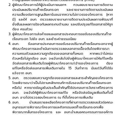
ผู้พัฒนาโครงการให้ผู้ประเมินภายนอกฯ ทวนสอบรายงานการติดตาม
ประเมินผลปริมาณก๊าซเรือนกระจก และรายงานการติดตามประเมินผล
ความเสี่ยงต่อการสูญเสียคาร์บอนจากความไม่ถาวรของโครงการ (หาก
มี) และให้ อบก. ตรวจสอบรายงานการติดตามประเมินผลการพัฒนาที่
ยั่งยืนและผลการป้องกันผลกระทบด้านลบ และปรับปรุงแก้ไขเอกสารให้ถูก
ต้อง ครบถ้วน
ผู้พัฒนาโครงการส่งคำขอและเอกสารประกอบการขอรับรองปริมาณก๊าซ
เรือนกระจก ไปยัง อบก. และชำระค่าธรรมเนียม
อบก. รับเอกสารประกอบการขอรับรองปริมาณก๊าซเรือนกระจกจากผู้
พัฒนาโครงการและดำเนินการตรวจสอบเอกสารเบื้องต้นโดยพิจารณา
ความครบถ้วนและความถูกต้องของเอกสารทั้งหมด หากพบว่าไม่ครบ
ถ้วนหรือไม่ถูกต้อง อบก. จะแจ้งกลับไปยังผู้พัฒนาโครงการให้แก้ไขหรือ
จัดส่งเอกสารเพิ่มเติมโดยผู้พัฒนาโครงการ/เจ้าของโครงการ ต้อง
แก้ไขหรือจัดส่งเอกสารเพิ่มเติมภายใน 15 วันทำการ นับแต่วันที่ได้รับ
แจ้งจาก อบก.
อบก. ตรวจสอบความถูกต้องของเอกสารและสาระสำคัญของโครงการ
โดยพิจารณาว่าเป็นไปตามหลักเกณฑ์การรับรองปริมาณก๊าซเรือนกระจก
หรือไม่ หากขาดข้อมูลในประเด็นสำคัญที่ใช้ประกอบการวิเคราะห์โครงการ
อบก. จะแจ้งให้ผู้พัฒนาโครงการแก้ไข หรือจัดส่งข้อมูลเพิ่มเติมทั้งนี้
อบก. อาจไปตรวจสอบโครงการ ณ ที่ตั้งโครงการเพิ่มเติม
อบก. นำเสนอรายละเอียดโครงการที่ผ่านการตรวจสอบแล้วต่อคณะ
อนุกรรมการพิจารณาโครงการและกิจกรรมลดก๊าซเรือนกระจกเพื่อ
พิจารณากลั่นกรองโครงการ และ อบก.นำเสนอคณะกรรมการองค์การ