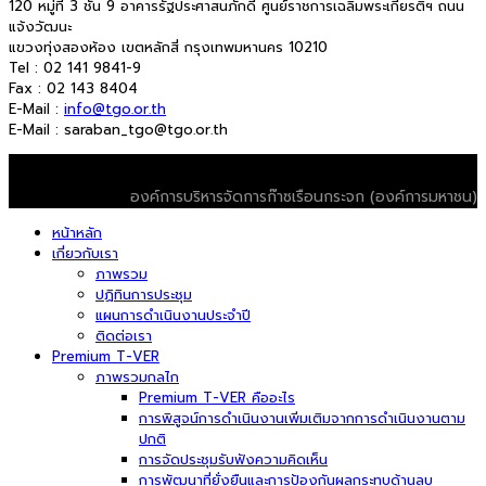
120 หมู่ที่ 3 ชั้น 9 อาคารรัฐประศาสนภักดี ศูนย์ราชการเฉลิมพระเกียรติฯ ถนน
แจ้งวัฒนะ
แขวงทุ่งสองห้อง เขตหลักสี่ กรุงเทพมหานคร 10210
Tel : 02 141 9841-9
Fax : 02 143 8404
E-Mail :
info@tgo.or.th
E-Mail : saraban_tgo@tgo.or.th
© 2026 T-VER. All Rights Reserved
องค์การบริหารจัดการก๊าซเรือนกระจก (องค์การมหาชน)
หน้าหลัก
เกี่ยวกับเรา
ภาพรวม
ปฏิทินการประชุม
แผนการดำเนินงานประจำปี
ติดต่อเรา
Premium T-VER
ภาพรวมกลไก
Premium T-VER คืออะไร
การพิสูจน์การดำเนินงานเพิ่มเติมจากการดำเนินงานตาม
ปกติ
การจัดประชุมรับฟังความคิดเห็น
การพัฒนาที่ยั่งยืนและการป้องกันผลกระทบด้านลบ