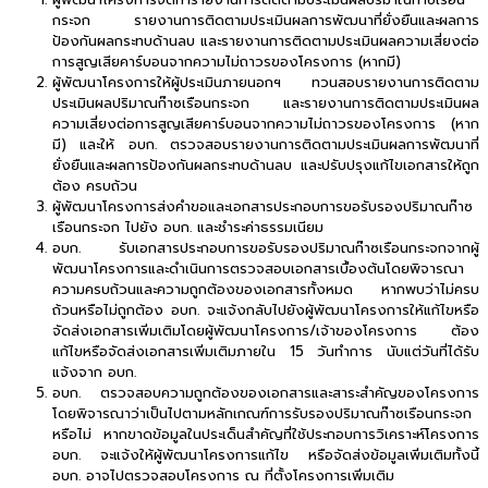
กระจก รายงานการติดตามประเมินผลการพัฒนาที่ยั่งยืนและผลการ
ป้องกันผลกระทบด้านลบ และรายงานการติดตามประเมินผลความเสี่ยงต่อ
การสูญเสียคาร์บอนจากความไม่ถาวรของโครงการ (หากมี)
ผู้พัฒนาโครงการให้ผู้ประเมินภายนอกฯ ทวนสอบรายงานการติดตาม
ประเมินผลปริมาณก๊าซเรือนกระจก และรายงานการติดตามประเมินผล
ความเสี่ยงต่อการสูญเสียคาร์บอนจากความไม่ถาวรของโครงการ (หาก
มี) และให้ อบก. ตรวจสอบรายงานการติดตามประเมินผลการพัฒนาที่
ยั่งยืนและผลการป้องกันผลกระทบด้านลบ และปรับปรุงแก้ไขเอกสารให้ถูก
ต้อง ครบถ้วน
ผู้พัฒนาโครงการส่งคำขอและเอกสารประกอบการขอรับรองปริมาณก๊าซ
เรือนกระจก ไปยัง อบก. และชำระค่าธรรมเนียม
อบก. รับเอกสารประกอบการขอรับรองปริมาณก๊าซเรือนกระจกจากผู้
พัฒนาโครงการและดำเนินการตรวจสอบเอกสารเบื้องต้นโดยพิจารณา
ความครบถ้วนและความถูกต้องของเอกสารทั้งหมด หากพบว่าไม่ครบ
ถ้วนหรือไม่ถูกต้อง อบก. จะแจ้งกลับไปยังผู้พัฒนาโครงการให้แก้ไขหรือ
จัดส่งเอกสารเพิ่มเติมโดยผู้พัฒนาโครงการ/เจ้าของโครงการ ต้อง
แก้ไขหรือจัดส่งเอกสารเพิ่มเติมภายใน 15 วันทำการ นับแต่วันที่ได้รับ
แจ้งจาก อบก.
อบก. ตรวจสอบความถูกต้องของเอกสารและสาระสำคัญของโครงการ
โดยพิจารณาว่าเป็นไปตามหลักเกณฑ์การรับรองปริมาณก๊าซเรือนกระจก
หรือไม่ หากขาดข้อมูลในประเด็นสำคัญที่ใช้ประกอบการวิเคราะห์โครงการ
อบก. จะแจ้งให้ผู้พัฒนาโครงการแก้ไข หรือจัดส่งข้อมูลเพิ่มเติมทั้งนี้
อบก. อาจไปตรวจสอบโครงการ ณ ที่ตั้งโครงการเพิ่มเติม