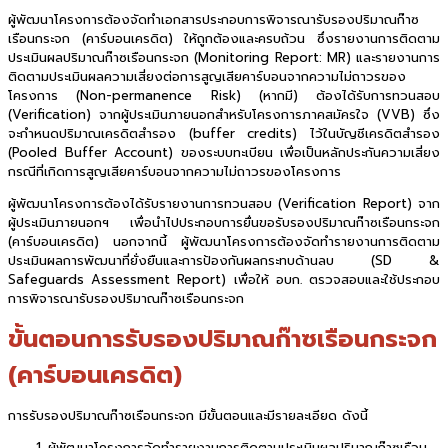
ผู้พัฒนาโครงการต้องจัดทำเอกสารประกอบการพิจารณารับรองปริมาณก๊าซ
เรือนกระจก (คาร์บอนเครดิต) ให้ถูกต้องและครบถ้วน ซึ่งรายงานการติดตาม
ประเมินผลปริมาณก๊าซเรือนกระจก (Monitoring Report: MR) และรายงานการ
ติดตามประเมินผลความเสี่ยงต่อการสูญเสียคาร์บอนจากความไม่ถาวรของ
โครงการ (Non-permanence Risk) (หากมี) ต้องได้รับการทวนสอบ
(Verification) จากผู้ประเมินภายนอกสำหรับโครงการภาคสมัครใจ (VVB) ซึ่ง
จะกำหนดปริมาณเครดิตสำรอง (buffer credits) ไว้ในบัญชีเครดิตสำรอง
(Pooled Buffer Account) ของระบบทะเบียน เพื่อเป็นหลักประกันความเสี่ยง
กรณีที่เกิดการสูญเสียคาร์บอนจากความไม่ถาวรของโครงการ
ผู้พัฒนาโครงการต้องได้รับรายงานการทวนสอบ (Verification Report) จาก
ผู้ประเมินภายนอกฯ เพื่อนำไปประกอบการยื่นขอรับรองปริมาณก๊าซเรือนกระจก
(คาร์บอนเครดิต) นอกจากนี้ ผู้พัฒนาโครงการต้องจัดทำรายงานการติดตาม
ประเมินผลการพัฒนาที่ยั่งยืนและการป้องกันผลกระทบด้านลบ (SD &
Safeguards Assessment Report) เพื่อให้ อบก. ตรวจสอบและใช้ประกอบ
การพิจารณารับรองปริมาณก๊าซเรือนกระจก
ขั้นตอนการรับรองปริมาณก๊าซเรือนกระจก
(คาร์บอนเครดิต)
การรับรองปริมาณก๊าซเรือนกระจก มีขั้นตอนและมีรายละเอียด ดังนี้
ผู้พัฒนาโครงการจัดทำรายงานการติดตามประเมินผลปริมาณก๊าซเรือน