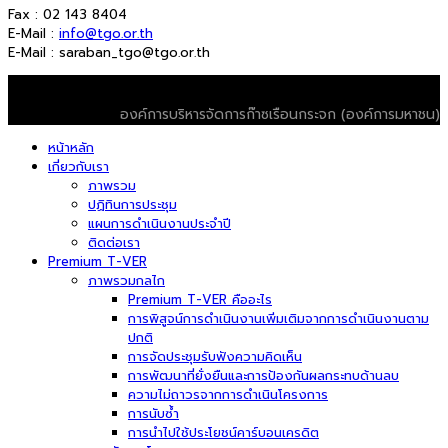
Fax : 02 143 8404
E-Mail :
info@tgo.or.th
E-Mail : saraban_tgo@tgo.or.th
© 2026 T-VER. All Rights Reserved
องค์การบริหารจัดการก๊าซเรือนกระจก (องค์การมหาชน)
หน้าหลัก
เกี่ยวกับเรา
ภาพรวม
ปฏิทินการประชุม
แผนการดำเนินงานประจำปี
ติดต่อเรา
Premium T-VER
ภาพรวมกลไก
Premium T-VER คืออะไร
การพิสูจน์การดำเนินงานเพิ่มเติมจากการดำเนินงานตาม
ปกติ
การจัดประชุมรับฟังความคิดเห็น
การพัฒนาที่ยั่งยืนและการป้องกันผลกระทบด้านลบ
ความไม่ถาวรจากการดำเนินโครงการ
การนับซ้ำ
การนำไปใช้ประโยชน์คาร์บอนเครดิต