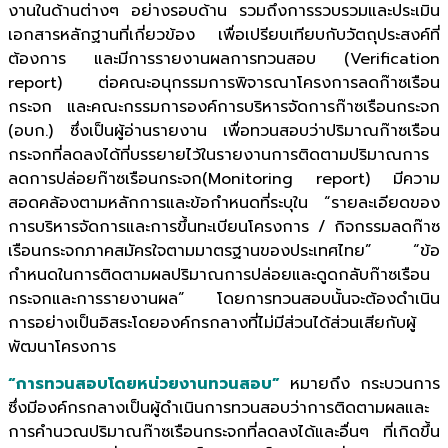
งานในด้านต่างๆ อย่างรอบด้าน รวมถึงการรวบรวมและประเมิน
เอกสารหลักฐานที่เกี่ยวข้อง เพื่อเปรียบเทียบกับวัตถุประสงค์ที่
ต้องการ และมีการรายงานผลการทวนสอบ (Verification
report) ต่อคณะอนุกรรมการพิจารณาโครงการลดก๊าซเรือน
กระจก และคณะกรรมการองค์การบริหารจัดการก๊าซเรือนกระจก
(อบก.) ซึ่งเป็นผู้อ่านรายงาน เพื่อทวนสอบว่าปริมาณก๊าซเรือน
กระจกที่ลดลงได้ที่บรรยายไว้ในรายงานการติดตามปริมาณการ
ลดการปล่อยก๊าซเรือนกระจก(Monitoring report) มีความ
สอดคล้องตามหลักการและข้อกำหนดที่ระบุใน “รายละเอียดของ
การบริหารจัดการและการขึ้นทะเบียนโครงการ / กิจกรรมลดก๊าซ
เรือนกระจกภาคสมัครใจตามมาตรฐานของประเทศไทย” “ข้อ
กำหนดในการติดตามผลปริมาณการปล่อยและดูดกลับก๊าซเรือน
กระจกและการรายงานผล” โดยการทวนสอบนั้นจะต้องดำเนิน
การอย่างเป็นอิสระโดยองค์กรกลางที่ไม่มีส่วนได้ส่วนเสียกับผู้
พัฒนาโครงการ
“การทวนสอบโดยหน่วยงานทวนสอบ”
หมายถึง กระบวนการ
ซึ่งมีองค์กรกลางเป็นผู้ดำเนินการทวนสอบว่าการติดตามผลและ
การคำนวณปริมาณก๊าซเรือนกระจกที่ลดลงได้และอื่นๆ ที่เกิดขึ้น