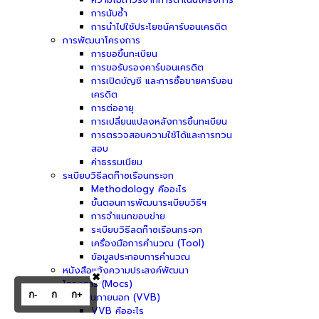
การนับซ้ำ
การนำไปใช้ประโยชน์คาร์บอนเครดิต
การพัฒนาโครงการ
การขอขึ้นทะเบียน
การขอรับรองคาร์บอนเครดิต
การเปิดบัญชี และการซื้อขายคาร์บอน
เครดิต
การต่ออายุ
การเปลี่ยนแปลงหลังการขึ้นทะเบียน
การตรวจสอบความใช้ได้และการทวน
สอบ
ค่าธรรมเนียม
ระเบียบวิธีลดก๊าซเรือนกระจก
Methodology คืออะไร
ขั้นตอนการพัฒนาระเบียบวิธีฯ
การจำแนกขอบข่าย
ระเบียบวิธีลดก๊าซเรือนกระจก
เครื่องมือการคำนวณ (Tool)
ข้อมูลประกอบการคำนวณ
หนังสือแจ้งความประสงค์พัฒนา
✖
โครงการ (Mocs)
ก-
ก
ก+
ผู้ประเมินภายนอก (VVB)
VVB คืออะไร