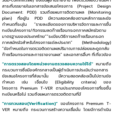
Sub-committee) ซึ่งเป็นผู้อ่านรายงาน เพื่อตรวจสอบว่าเนื้อหา
สาระที่บรรยายในเอกสารข้อเสนอโครงการ (Project Design
Document: PDD) รวมถึงแผนการติดตามผล (Monitoring
plan) ที่อยู่ใน PDD มีความสอดคล้องตามหลักการและข้อ
กำหนดที่ระบุใน “รายละเอียดของการบริหารจัดการและการขึ้น
ทะเบียนโครงการ/กิจกรรมลดก๊าซเรือนกระจกภาคสมัครใจตาม
มาตรฐานของประเทศไทย”“ระเบียบวิธีการลดก๊าซเรือนกระจก
ภาคสมัครใจสำหรับโครงการแต่ละประเภท” (Methodology)
“ข้อกำหนดในการตรวจติดตามผลปริมาณการปล่อยและดูดกลับ
ก๊าซเรือนกระจกและการรายงานผล” และเอกสารอื่นๆ ที่เกี่ยวข้อง
“การตรวจสอบโดยหน่วยงานตรวจสอบความใช้ได้”
หมายถึง
กระบวนการซึ่งมีองค์กรกลางเป็นผู้ดำเนินการประเมินว่าเอกสาร
ข้อเสนอโครงการที่ส่งมานั้น มีความสอดคล้องเป็นไปตามข้อ
กำหนด เช่น เงื่อนไข (Eligibility criteria) ของ
โครงการ Premium T-VER ตามประเภทของโครงการที่ขอขึ้น
ทะเบียนหรือไม่ รวมถึงแผนการตรวจติดตามที่มี
“การทวนสอบ(Verification)”
ของโครงการ Premium T-
VER หมายถึง กระบวนการสร้างความเชื่อมั่น โดยมีการดำเนิน