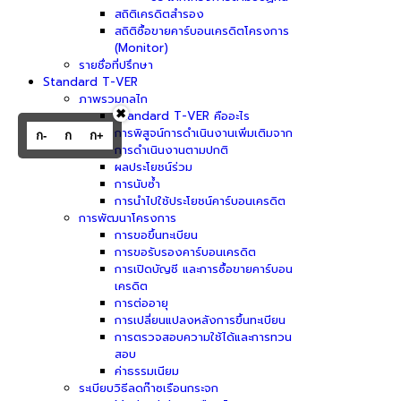
สถิติเครดิตสำรอง
สถิติซื้อขายคาร์บอนเครดิตโครงการ
(Monitor)
รายชื่อที่ปรึกษา
Standard T-VER
ภาพรวมกลไก
✖
Standard T-VER คืออะไร
การพิสูจน์การดำเนินงานเพิ่มเติมจาก
ก-
ก
ก+
การดำเนินงานตามปกติ
ผลประโยชน์ร่วม
การนับซ้ำ
การนำไปใช้ประโยชน์คาร์บอนเครดิต
การพัฒนาโครงการ
การขอขึ้นทะเบียน
การขอรับรองคาร์บอนเครดิต
การเปิดบัญชี และการซื้อขายคาร์บอน
เครดิต
การต่ออายุ
การเปลี่ยนแปลงหลังการขึ้นทะเบียน
การตรวจสอบความใช้ได้และการทวน
สอบ
ค่าธรรมเนียม
ระเบียบวิธีลดก๊าซเรือนกระจก