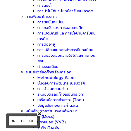
การนับซ้ำ
การนำไปใช้ประโยชน์คาร์บอนเครดิต
การพัฒนาโครงการ
การขอขึ้นทะเบียน
การขอรับรองคาร์บอนเครดิต
การเปิดบัญชี และการซื้อขายคาร์บอน
เครดิต
การต่ออายุ
การเปลี่ยนแปลงหลังการขึ้นทะเบียน
การตรวจสอบความใช้ได้และการทวน
สอบ
ค่าธรรมเนียม
ระเบียบวิธีลดก๊าซเรือนกระจก
Methodology คืออะไร
ขั้นตอนการพัฒนาระเบียบวิธีฯ
การจำแนกขอบข่าย
ระเบียบวิธีลดก๊าซเรือนกระจก
เครื่องมือการคำนวณ (Tool)
ข้อมูลประกอบการคำนวณ
หนังสือแจ้งความประสงค์พัฒนา
✖
โครงการ (Mocs)
ก-
ก
ก+
ผู้ประเมินภายนอก (VVB)
VVB คืออะไร