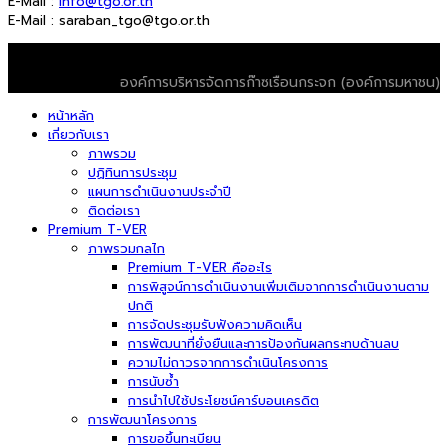
E-Mail :
info@tgo.or.th
E-Mail : saraban_tgo@tgo.or.th
© 2026 T-VER. All Rights Reserved
องค์การบริหารจัดการก๊าซเรือนกระจก (องค์การมหาชน)
หน้าหลัก
เกี่ยวกับเรา
ภาพรวม
ปฏิทินการประชุม
แผนการดำเนินงานประจำปี
ติดต่อเรา
Premium T-VER
ภาพรวมกลไก
Premium T-VER คืออะไร
การพิสูจน์การดำเนินงานเพิ่มเติมจากการดำเนินงานตาม
ปกติ
การจัดประชุมรับฟังความคิดเห็น
การพัฒนาที่ยั่งยืนและการป้องกันผลกระทบด้านลบ
ความไม่ถาวรจากการดำเนินโครงการ
การนับซ้ำ
การนำไปใช้ประโยชน์คาร์บอนเครดิต
การพัฒนาโครงการ
การขอขึ้นทะเบียน