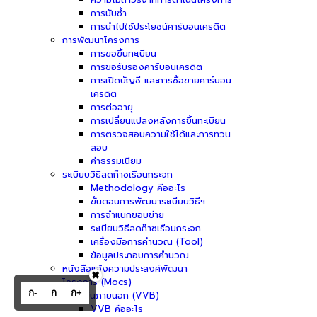
การนับซ้ำ
การนำไปใช้ประโยชน์คาร์บอนเครดิต
การพัฒนาโครงการ
การขอขึ้นทะเบียน
การขอรับรองคาร์บอนเครดิต
การเปิดบัญชี และการซื้อขายคาร์บอน
เครดิต
การต่ออายุ
การเปลี่ยนแปลงหลังการขึ้นทะเบียน
การตรวจสอบความใช้ได้และการทวน
สอบ
ค่าธรรมเนียม
ระเบียบวิธีลดก๊าซเรือนกระจก
Methodology คืออะไร
ขั้นตอนการพัฒนาระเบียบวิธีฯ
การจำแนกขอบข่าย
ระเบียบวิธีลดก๊าซเรือนกระจก
เครื่องมือการคำนวณ (Tool)
ข้อมูลประกอบการคำนวณ
หนังสือแจ้งความประสงค์พัฒนา
✖
โครงการ (Mocs)
ก-
ก
ก+
ผู้ประเมินภายนอก (VVB)
VVB คืออะไร