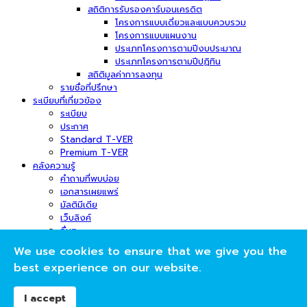
สถิติการรับรองคาร์บอนเครดิต
โครงการแบบเดี่ยวและแบบควบรวม
โครงการแบบแผนงาน
ประเภทโครงการตามปีงบประมาณ
ประเภทโครงการตามปีปฏิทิน
สถิติมูลค่าการลงทุน
รายชื่อที่ปรึกษา
ระเบียบที่เกี่ยวข้อง
ระเบียบ
ประกาศ
Standard T-VER
Premium T-VER
คลังความรู้
คำถามที่พบบ่อย
เอกสารเผยแพร่
มัลติมีเดีย
เว็บลิงค์
อื่นๆ
ข่าวสารและกิจกรรม
We use cookies to ensure that we give you the
ข่าวสาร
best experience on our website.
กิจกรรม
ภาพกิจกรรม
การส่งเอกสาร
I accept