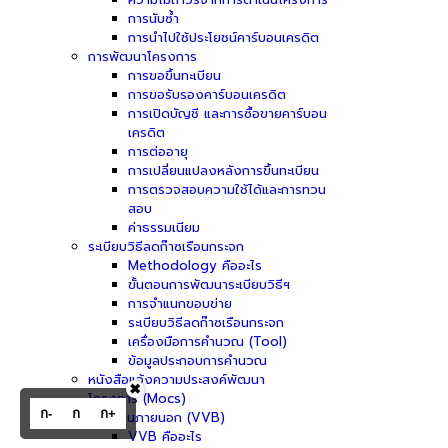
การนับซ้ำ
การนำไปใช้ประโยชน์คาร์บอนเครดิต
การพัฒนาโครงการ
การขอขึ้นทะเบียน
การขอรับรองคาร์บอนเครดิต
การเปิดบัญชี และการซื้อขายคาร์บอน
เครดิต
การต่ออายุ
การเปลี่ยนแปลงหลังการขึ้นทะเบียน
การตรวจสอบความใช้ได้และการทวน
สอบ
ค่าธรรมเนียม
ระเบียบวิธีลดก๊าซเรือนกระจก
Methodology คืออะไร
ขั้นตอนการพัฒนาระเบียบวิธีฯ
การจำแนกขอบข่าย
ระเบียบวิธีลดก๊าซเรือนกระจก
เครื่องมือการคำนวณ (Tool)
ข้อมูลประกอบการคำนวณ
หนังสือแจ้งความประสงค์พัฒนา
✖
โครงการ (Mocs)
ก-
ก
ก+
ผู้ประเมินภายนอก (VVB)
VVB คืออะไร