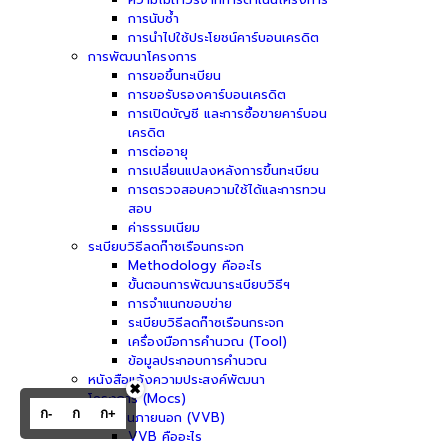
การนับซ้ำ
การนำไปใช้ประโยชน์คาร์บอนเครดิต
การพัฒนาโครงการ
การขอขึ้นทะเบียน
การขอรับรองคาร์บอนเครดิต
การเปิดบัญชี และการซื้อขายคาร์บอน
เครดิต
การต่ออายุ
การเปลี่ยนแปลงหลังการขึ้นทะเบียน
การตรวจสอบความใช้ได้และการทวน
สอบ
ค่าธรรมเนียม
ระเบียบวิธีลดก๊าซเรือนกระจก
Methodology คืออะไร
ขั้นตอนการพัฒนาระเบียบวิธีฯ
การจำแนกขอบข่าย
ระเบียบวิธีลดก๊าซเรือนกระจก
เครื่องมือการคำนวณ (Tool)
ข้อมูลประกอบการคำนวณ
หนังสือแจ้งความประสงค์พัฒนา
✖
โครงการ (Mocs)
ก-
ก
ก+
ผู้ประเมินภายนอก (VVB)
VVB คืออะไร