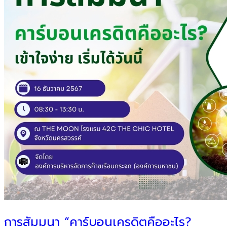
การสัมมนา “คาร์บอนเครดิตคืออะไร?