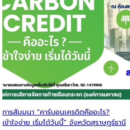
การสัมมนา “คาร์บอนเครดิตคืออะไร?
เข้าใจง่าย เริ่มได้วันนี้” จังหวัดสุราษฏร์ธานี