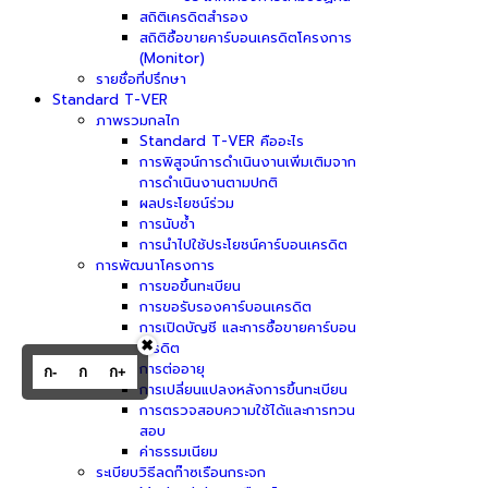
สถิติเครดิตสำรอง
สถิติซื้อขายคาร์บอนเครดิตโครงการ
(Monitor)
รายชื่อที่ปรึกษา
Standard T-VER
ภาพรวมกลไก
Standard T-VER คืออะไร
การพิสูจน์การดำเนินงานเพิ่มเติมจาก
การดำเนินงานตามปกติ
ผลประโยชน์ร่วม
การนับซ้ำ
การนำไปใช้ประโยชน์คาร์บอนเครดิต
การพัฒนาโครงการ
การขอขึ้นทะเบียน
การขอรับรองคาร์บอนเครดิต
การเปิดบัญชี และการซื้อขายคาร์บอน
✖
เครดิต
การต่ออายุ
ก-
ก
ก+
การเปลี่ยนแปลงหลังการขึ้นทะเบียน
การตรวจสอบความใช้ได้และการทวน
สอบ
ค่าธรรมเนียม
ระเบียบวิธีลดก๊าซเรือนกระจก