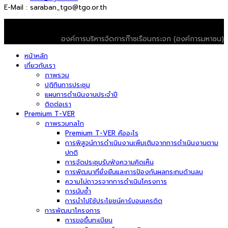
E-Mail : saraban_tgo@tgo.or.th
© 2026 T-VER. All Rights Reserved
องค์การบริหารจัดการก๊าซเรือนกระจก (องค์การมหาชน)
หน้าหลัก
เกี่ยวกับเรา
ภาพรวม
ปฏิทินการประชุม
แผนการดำเนินงานประจำปี
ติดต่อเรา
Premium T-VER
ภาพรวมกลไก
Premium T-VER คืออะไร
การพิสูจน์การดำเนินงานเพิ่มเติมจากการดำเนินงานตาม
ปกติ
การจัดประชุมรับฟังความคิดเห็น
การพัฒนาที่ยั่งยืนและการป้องกันผลกระทบด้านลบ
ความไม่ถาวรจากการดำเนินโครงการ
การนับซ้ำ
การนำไปใช้ประโยชน์คาร์บอนเครดิต
การพัฒนาโครงการ
การขอขึ้นทะเบียน